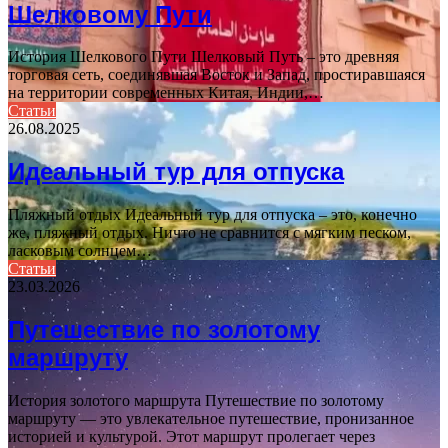
Шелковому Пути
История Шелкового Пути Шелковый Путь – это древняя
торговая сеть, соединявшая Восток и Запад, простиравшаяся
на территории современных Китая, Индии,…
Статьи
26.08.2025
Идеальный тур для отпуска
Пляжный отдых Идеальный тур для отпуска – это, конечно
же, пляжный отдых. Ничто не сравнится с мягким песком,
ласковым солнцем…
Статьи
23.03.2026
Путешествие по золотому
маршруту
История золотого маршрута Путешествие по золотому
маршруту — это увлекательное путешествие, пронизанное
историей и культурой. Этот маршрут пролегает через