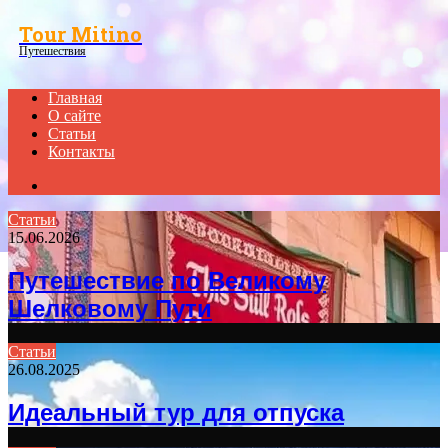
Menu
Tour Mitino
Путешествия
Главная
О сайте
Статьи
Контакты
Search
for
Статьи
15.06.2026
Путешествие по Великому
Шелковому Пути
Статьи
26.08.2025
Идеальный тур для отпуска