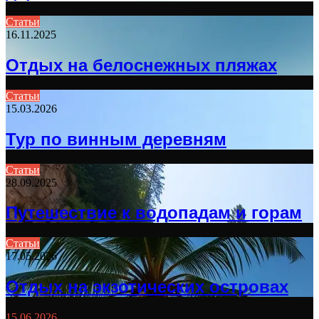
Статьи
16.11.2025
Отдых на белоснежных пляжах
Статьи
15.03.2026
Тур по винным деревням
Статьи
28.09.2025
Путешествие к водопадам и горам
Статьи
17.05.2026
Отдых на экзотических островах
15.06.2026