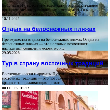
Водопады Путешествие к водопадам – это удивительное
приключение, погружающее вас в мир красоты и мощи
природы. Шум водопада, величественные стены…
16.11.2025
Отдых на белоснежных пляжах
Преимущества отдыха на белоснежных пляжах Отдых на
белоснежных пляжах — это не только возможность
насладиться солнцем и морем, но и…
29.05.2026
Тур в страну восточных традиций
Восточные краски и ароматы Путешествие в страну
восточных традиций — это погружение в мир удивительных
красок и завораживающих ароматов. Здесь…
ФОТОГАЛЕРЕЯ