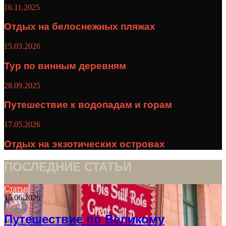
16.11.2025
Отдых на белоснежных пляжах
15.03.2026
Тур по винным деревням
28.09.2025
Путешествие к водопадам и горам
17.05.2026
Отдых на экзотических островах
ПОСЛЕДНИЕ СТАТЬИ
Статьи
15.06.2026
Путешествие по Великому