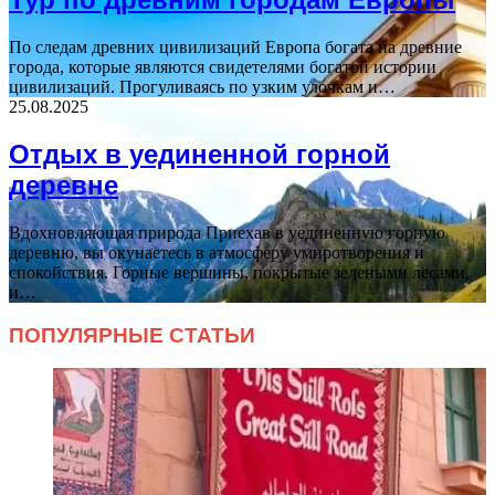
По следам древних цивилизаций Европа богата на древние
города, которые являются свидетелями богатой истории
цивилизаций. Прогуливаясь по узким улочкам и…
25.08.2025
Отдых в уединенной горной
деревне
Вдохновляющая природа Приехав в уединенную горную
деревню, вы окунаетесь в атмосферу умиротворения и
спокойствия. Горные вершины, покрытые зелеными лесами,
и…
ПОПУЛЯРНЫЕ СТАТЬИ