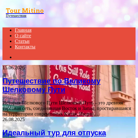
Menu
Tour Mitino
Путешествия
Главная
О сайте
Статьи
Контакты
Search
for
15.06.2026
Путешествие по Великому
Шелковому Пути
История Шелкового Пути Шелковый Путь – это древняя
торговая сеть, соединявшая Восток и Запад, простиравшаяся
на территории современных Китая, Индии,…
26.08.2025
Идеальный тур для отпуска