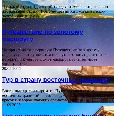
Пляжный отдых Идеальный тур для отпуска – это, конечно
же, пляжный отдых. Ничто не сравнится с мягким песком,
ласковым солнцем…
23.03.2026
Путешествие по золотому
маршруту
История золотого маршрута Путешествие по золотому
маршруту — это увлекательное путешествие, пронизанное
историей и культурой. Этот маршрут пролегает через
удивительные…
29.05.2026
Тур в страну восточных традиций
Восточные краски и ароматы Путешествие в страну
восточных традиций — это погружение в мир удивительных
красок и завораживающих ароматов. Здесь…
11.09.2025
Тур по древним городам Европы